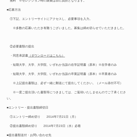
無料 ※セレクション時の旅費は自己負担となります。
■応募方法
①下記、エントリーサイトにアクセスし、必要事項を入力。
※多数の応募いただき有難うございました。募集は締め切らせていただきました。
②必要書類の提出
・同意承諾書
（ダウンロードはこちら）
・短期大学、大学、大学院、いずれか当該の在学証明書（原本）※在学者のみ
・短期大学、大学、大学院、いずれか当該の卒業証明書（原本）※卒業者のみ
※上記提出書類は、必ず一緒に郵送にて提出してください。（メール添付不可）
※一度ご提出頂いた書類等につきましては、ご返却いたしませんのでご了承くださ
い。
■エントリー・提出書類締切日
①エントリー締め切り 2014年7月21日（月）
②提出書類締め切り 2014年7月23日（水）必着
■提出書類送付・お問い合わせ先