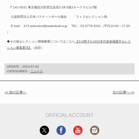
〒141-0031 東京都品川区西五反田2-28-5第2オークラビル7階
公益財団法人日本バスケットボール協会 「３ｘ３セレクション係」
E-mail： 3×3.selection@basketball.or.jp TEL：03-3779-3101（平日10:00～17:30
）
◆その他セレクション開催概要についてはこちら
【3×3男子U-24日本代表候補選手セレク
ション募集要項】
（必読）
UPDATE：
2014-07-02
CATEGORIES：
ニュース
<< 前の記事へ
次の記事へ >>
OFFICIAL ACCOUNT