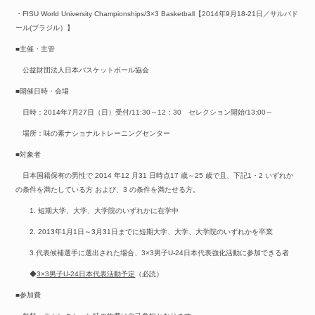
・FISU World University Championships/3×3 Basketball【2014年9月18-21日／サルバド
ール(ブラジル）】
■主催・主管
公益財団法人日本バスケットボール協会
■開催日時・会場
日時：2014年7月27日（日）受付/11:30～12：30 セレクション開始/13:00～
場所：味の素ナショナルトレーニングセンター
■対象者
日本国籍保有の男性で 2014 年12 月31 日時点17 歳～25 歳で且、下記1・2 いずれか
の条件を満たしている方 および、3 の条件を満たせる方。
1. 短期大学、大学、大学院のいずれかに在学中
2. 2013年1月1日～3月31日までに短期大学、大学、大学院のいずれかを卒業
3.代表候補選手に選出された場合、3×3男子U-24日本代表強化活動に参加できる者
◆
3×3男子U-24日本代表活動予定
（必読）
■参加費