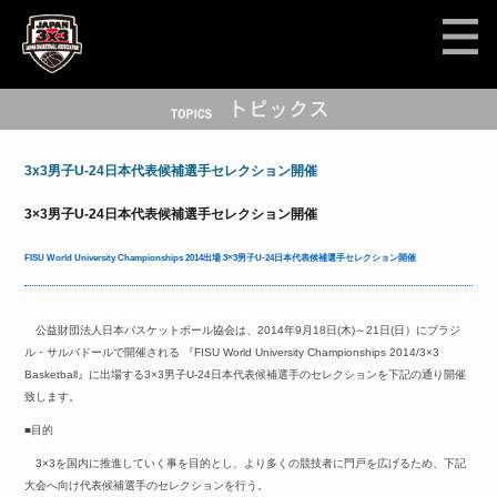
3x3男子U-24日本代表候補選手セレクション開催
3×3男子U-24日本代表候補選手セレクション開催
FISU World University Championships 2014出場 3×3男子U-24日本代表候補選手セレクション開催
公益財団法人日本バスケットボール協会は、2014年9月18日(木)～21日(日）にブラジ
ル・サルバドールで開催される 『FISU World University Championships 2014/3×3
Basketball』に出場する3×3男子U-24日本代表候補選手のセレクションを下記の通り開催
致します。
■目的
3×3を国内に推進していく事を目的とし、より多くの競技者に門戸を広げるため、下記
大会へ向け代表候補選手のセレクションを行う。